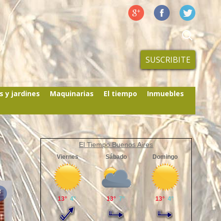
SUSCRIBITE
s y jardines
Maquinarias
El tiempo
Inmuebles
El Tiempo Buenos Aires