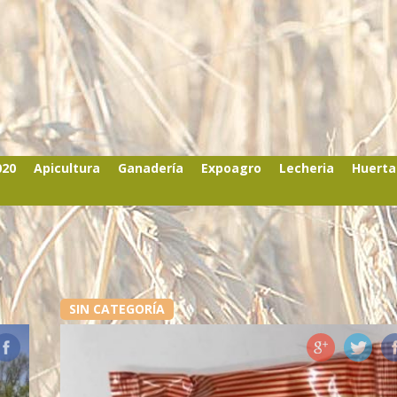
020
Apicultura
Ganadería
Expoagro
Lecheria
Huerta
SIN CATEGORÍA