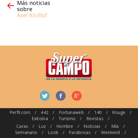
Más noticias
sobre
Axel Kicillof
Perfil.com
/
442
/
Fortunaweb
/
140
/
Rouge
/
Exitoína
/
Turismo
/
Revistas
/
Caras
/
Luz
/
Hombre
/
Noticias
/
Mía
/
Semanario
/
Look
/
Parabrisas
/
Weekend
/