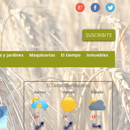
SUSCRIBITE
s y jardines
Maquinarias
El tiempo
Inmuebles
El Tiempo Buenos Aires