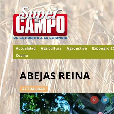
Actualidad
Agricultura
Agroactiva
Expoagro 2
Cocina
ABEJAS REINA
ACTUALIDAD