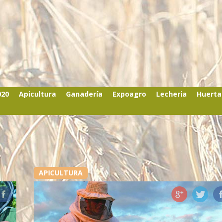
020
Apicultura
Ganadería
Expoagro
Lecheria
Huerta
APICULTURA