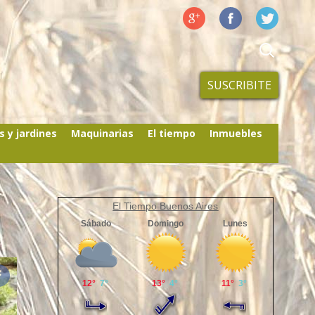
SUSCRIBITE
s y jardines
Maquinarias
El tiempo
Inmuebles
El Tiempo Buenos Aires