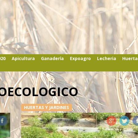
020
Apicultura
Ganadería
Expoagro
Lecheria
Huerta
ROECOLOGICO
HUERTAS Y JARDINES