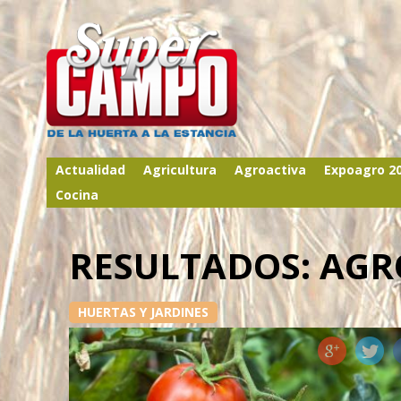
Actualidad
Agricultura
Agroactiva
Expoagro 2
Cocina
RESULTADOS: AG
HUERTAS Y JARDINES