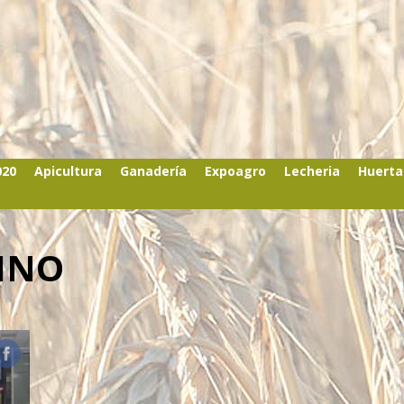
020
Apicultura
Ganadería
Expoagro
Lecheria
Huerta
INO