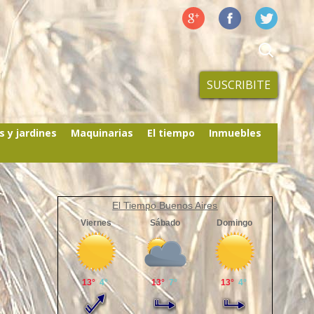
SUSCRIBITE
s y jardines
Maquinarias
El tiempo
Inmuebles
El Tiempo Buenos Aires