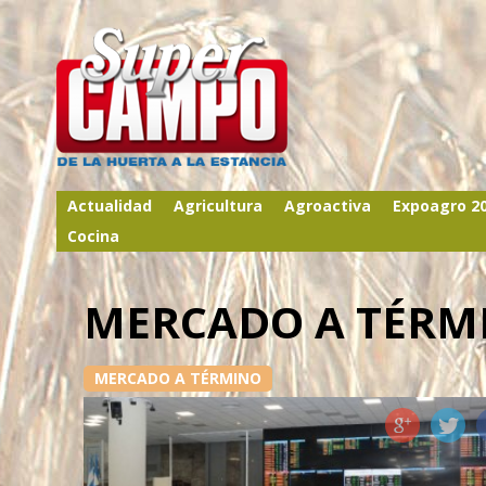
Actualidad
Agricultura
Agroactiva
Expoagro 2
Cocina
MERCADO A TÉRM
MERCADO A TÉRMINO