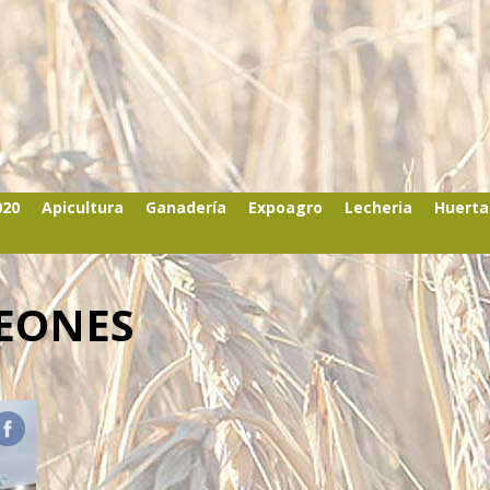
020
Apicultura
Ganadería
Expoagro
Lecheria
Huerta
EONES