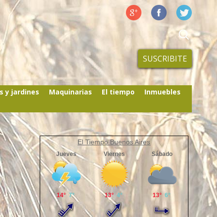
SUSCRIBITE
s y jardines
Maquinarias
El tiempo
Inmuebles
El Tiempo Buenos Aires