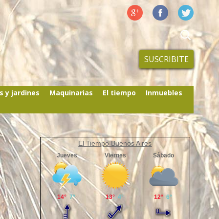
SUSCRIBITE
s y jardines
Maquinarias
El tiempo
Inmuebles
El Tiempo Buenos Aires