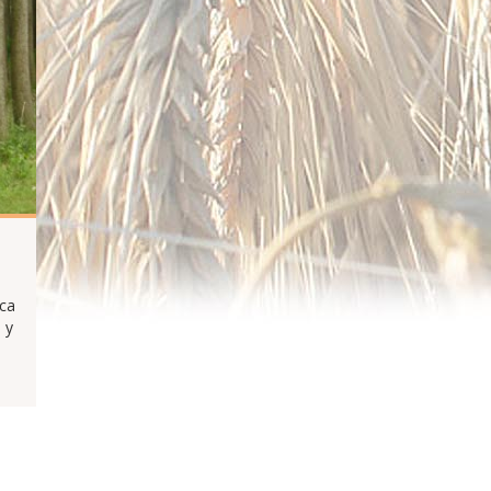
oca
 y