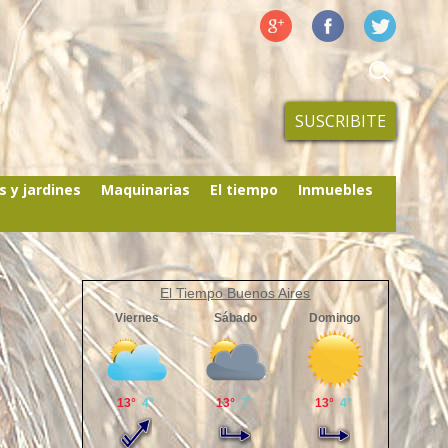
SUSCRIBITE
s y jardines
Maquinarias
El tiempo
Inmuebles
El Tiempo Buenos Aires