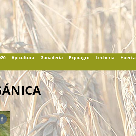
020
Apicultura
Ganadería
Expoagro
Lecheria
Huerta
GÁNICA