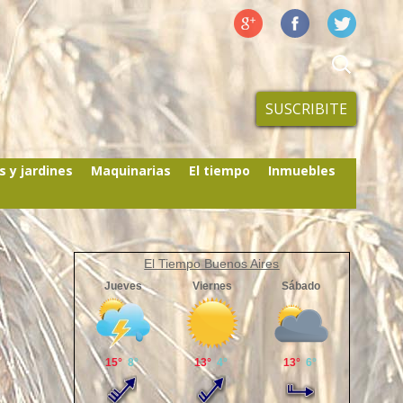
SUSCRIBITE
s y jardines
Maquinarias
El tiempo
Inmuebles
El Tiempo Buenos Aires