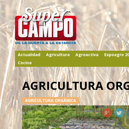
Actualidad
Agricultura
Agroactiva
Expoagro 2
Cocina
AGRICULTURA OR
AGRICULTURA ORGÁNICA