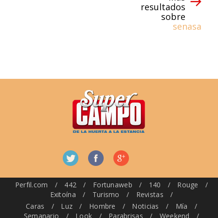
resultados
sobre
senasa
Perfil.com
/
442
/
Fortunaweb
/
140
/
Rouge
/
Exitoína
/
Turismo
/
Revistas
/
Caras
/
Luz
/
Hombre
/
Noticias
/
Mía
/
Semanario
/
Look
/
Parabrisas
/
Weekend
/