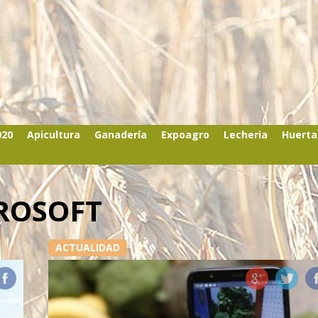
020
Apicultura
Ganadería
Expoagro
Lecheria
Huerta
ROSOFT
ACTUALIDAD