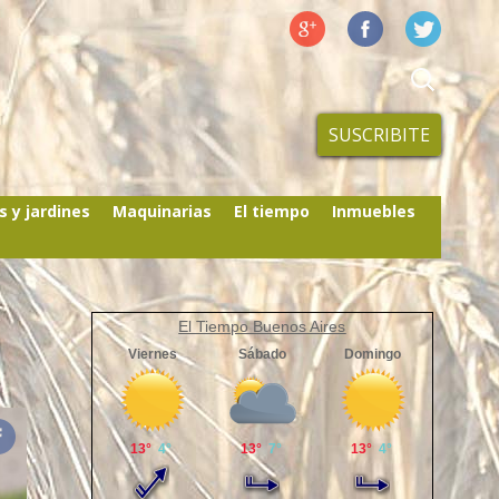
SUSCRIBITE
s y jardines
Maquinarias
El tiempo
Inmuebles
El Tiempo Buenos Aires