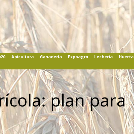
020
Apicultura
Ganadería
Expoagro
Lecheria
Huerta
ícola: plan para