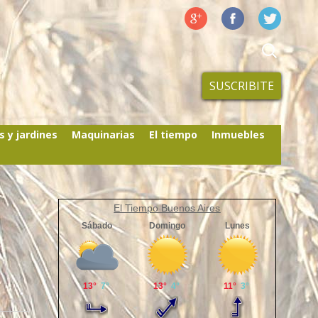
SUSCRIBITE
s y jardines
Maquinarias
El tiempo
Inmuebles
El Tiempo Buenos Aires