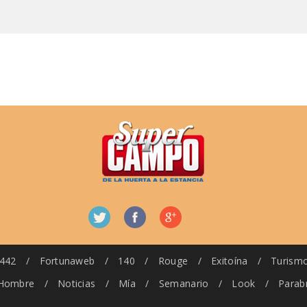
442
/
Fortunaweb
/
140
/
Rouge
/
Exitoína
/
Turism
Hombre
/
Noticias
/
Mía
/
Semanario
/
Look
/
Parab