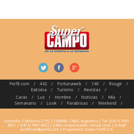
Perfil.com
/
442
/
Fortunaweb
/
140
/
Rouge
/
Exitoína
/
Turismo
/
Revistas
/
Caras
/
Luz
/
Hombre
/
Noticias
/
Mía
/
Semanario
/
Look
/
Parabrisas
/
Weekend
/
Domicilio: California 2715, C1289ABI, CABA, Argentina | Tel: (5411) 7091-
4921 | (5411) 7091-4922 | Editor responsable: Ursula Ures | E-mail:
perfilcom@perfil.com
| Propietario: Diario Perfil S.A.