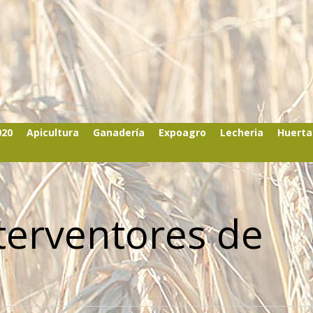
020
Apicultura
Ganadería
Expoagro
Lecheria
Huerta
nterventores de