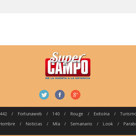
442
/
Fortunaweb
/
140
/
Rouge
/
Exitoína
/
Turism
Hombre
/
Noticias
/
Mía
/
Semanario
/
Look
/
Parab