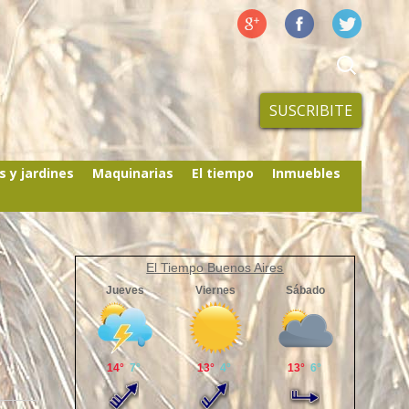
SUSCRIBITE
s y jardines
Maquinarias
El tiempo
Inmuebles
El Tiempo Buenos Aires