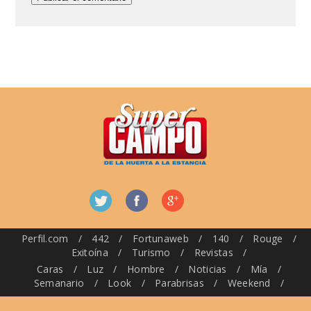
Perfil.com
/
442
/
Fortunaweb
/
140
/
Rouge
/
Exitoína
/
Turismo
/
Revistas
/
Caras
/
Luz
/
Hombre
/
Noticias
/
Mía
/
Semanario
/
Look
/
Parabrisas
/
Weekend
/