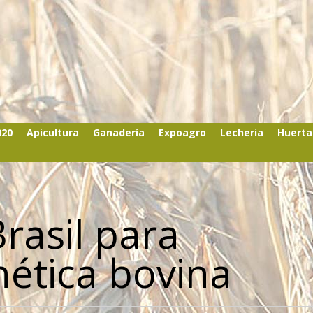
020
Apicultura
Ganadería
Expoagro
Lecheria
Huerta
rasil para
nética bovina