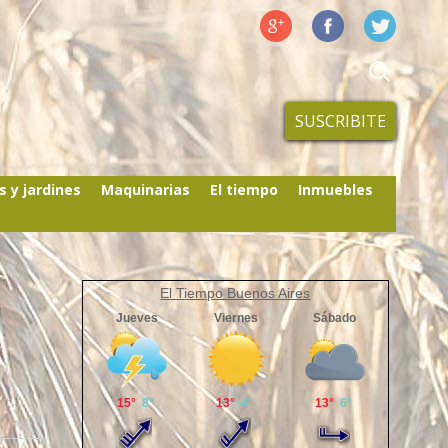
SUSCRIBITE
s y jardines
Maquinarias
El tiempo
Inmuebles
El Tiempo Buenos Aires