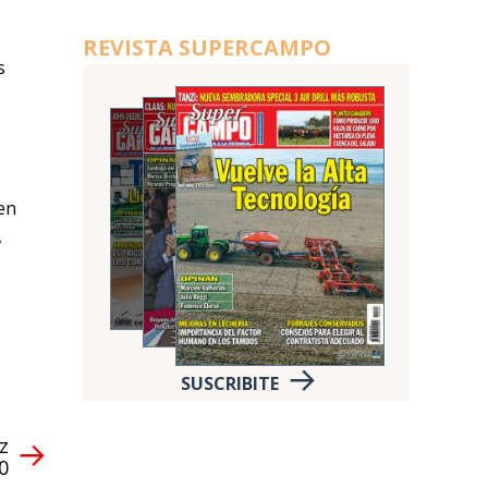
REVISTA SUPERCAMPO
s
en
,
SUSCRIBITE
z
0