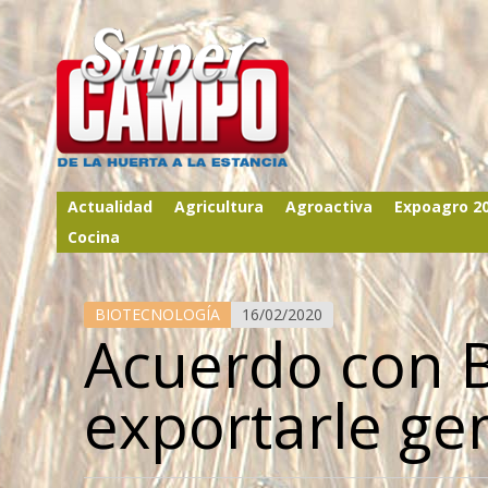
Actualidad
Agricultura
Agroactiva
Expoagro 2
Cocina
BIOTECNOLOGÍA
16/02/2020
Acuerdo con B
exportarle ge