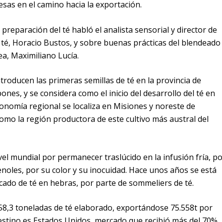
as en el camino hacia la exportación.
 preparación del té habló el analista sensorial y director de
té, Horacio Bustos, y sobre buenas prácticas del blendeado
ea, Maximiliano Lucía.
troducen las primeras semillas de té en la provincia de
nes, y se considera como el inicio del desarrollo del té en
onomía regional se localiza en Misiones y noreste de
omo la región productora de este cultivo más austral del
el mundial por permanecer traslúcido en la infusión fría, p
enoles, por su color y su inocuidad. Hace unos años se está
cado de té en hebras, por parte de sommeliers de té.
58,3 toneladas de té elaborado, exportándose 75.558t por
destino es Estados Unidos, mercado que recibió más del 70%