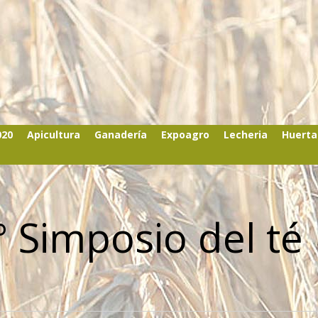
020
Apicultura
Ganadería
Expoagro
Lecheria
Huerta
1° Simposio del té