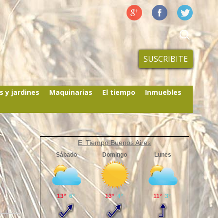
SUSCRIBITE
s y jardines
Maquinarias
El tiempo
Inmuebles
El Tiempo Buenos Aires