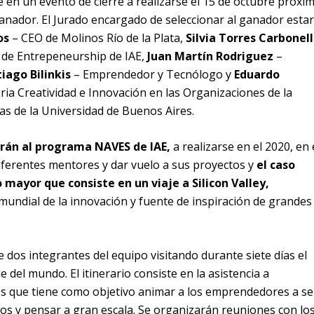
 en un evento de cierre a realizarse el 15 de octubre próxi
anador. El Jurado encargado de seleccionar al ganador esta
os
– CEO de Molinos Río de la Plata,
Silvia Torres Carbonell
o de Entrepeneurship de IAE,
Juan Martín Rodriguez
–
iago Bilinkis
– Emprendedor y Tecnólogo y
Eduardo
ria Creatividad e Innovación en las Organizaciones de la
as de la Universidad de Buenos Aires.
arán al programa NAVES de IAE,
a realizarse en el 2020, en 
iferentes mentores y dar vuelo a sus proyectos y
el caso
mayor que consiste en un viaje a Silicon Valley,
 mundial de la innovación y fuente de inspiración de grandes
e dos integrantes del equipo visitando durante siete días el
del mundo. El itinerario consiste en la asistencia a
os que tiene como objetivo animar a los emprendedores a se
s y pensar a gran escala. Se organizarán reuniones con lo