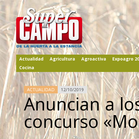
Actualidad
Agricultura
Agroactiva
Expoagro 2
Cocina
ACTUALIDAD
12/10/2019
Anuncian a los
concurso «Mol