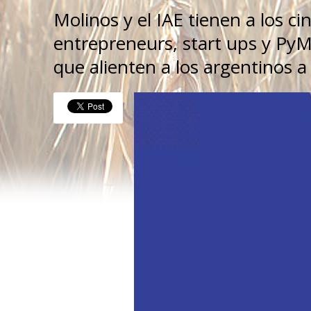
Molinos y el IAE tienen a los cin
entrepreneurs, start ups y PyM
que alienten a los argentinos 