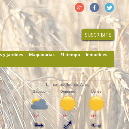
SUSCRIBITE
s y jardines
Maquinarias
El tiempo
Inmuebles
El Tiempo Buenos Aires