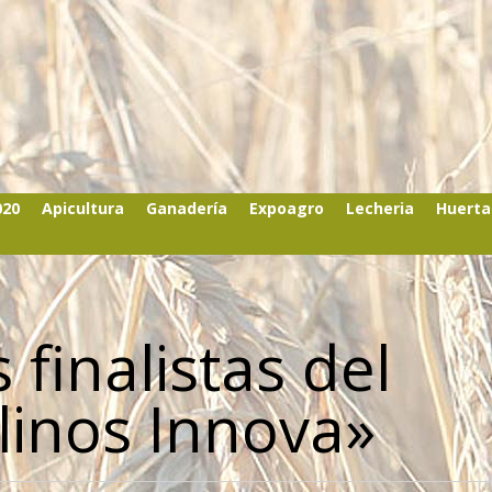
020
Apicultura
Ganadería
Expoagro
Lecheria
Huerta
 finalistas del
inos Innova»