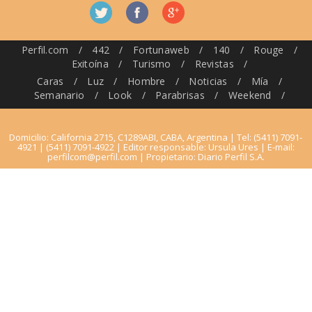
Perfil.com
/
442
/
Fortunaweb
/
140
/
Rouge
/
Exitoína
/
Turismo
/
Revistas
/
Caras
/
Luz
/
Hombre
/
Noticias
/
Mía
/
Semanario
/
Look
/
Parabrisas
/
Weekend
/
Domicilio: California 2715, C1289ABI, CABA, Argentina | Tel: (5411) 7091-
4921 | (5411) 7091-4922 | Editor responsable: Ursula Ures | E-mail:
perfilcom@perfil.com
| Propietario: Diario Perfil S.A.