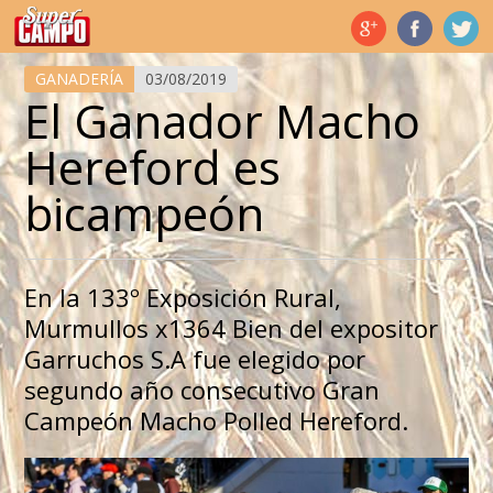
Temas de hoy
GANADERÍA
03/08/2019
El Ganador Macho
Hereford es
bicampeón
En la 133º Exposición Rural,
Murmullos x1364 Bien del expositor
Garruchos S.A fue elegido por
segundo año consecutivo Gran
Campeón Macho Polled Hereford.