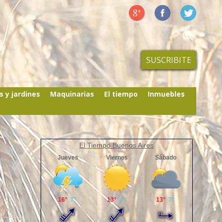
SUSCRIBITE
s y jardines
Maquinarias
El tiempo
Inmuebles
El Tiempo Buenos Aires