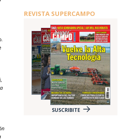
REVISTA SUPERCAMPO
o.
e
,
la
SUSCRIBITE
ón
a