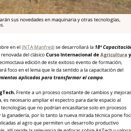
arán sus novedades en maquinaria y otras tecnologías,
s.
mbre en el
INTA Manfredi
se desarrollará la
18ª Capacitació
n renovada del clásico
Curso Internacional de
Agricultura
y
decimoctava edición de este exitoso evento de formación,
rá foco en el lema que le da sentido a la capacitación del
mientos aplicados para transformar el campo
.
AgTech.
Frente a un proceso constante de cambios y mejora
 es necesario ampliar el espectro para darle espacio al
 tecnologías que no podrían encasillarse solo en procesos
y la ganadería, por lo tanto la nueva mirada técnica pone fo
plicadas al agro que permiten un desarrollo productivo
le, allí reside la relevancia de enfocar sobre AgTech y valora