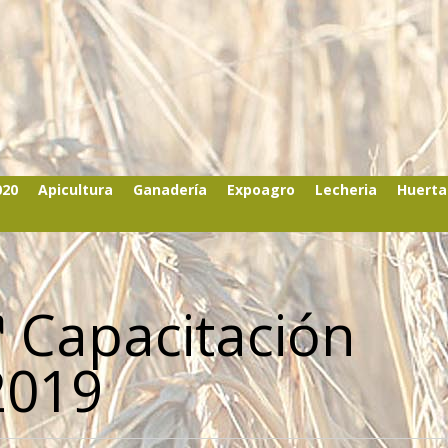
020
Apicultura
Ganadería
Expoagro
Lecheria
Huerta
ª Capacitación
2019