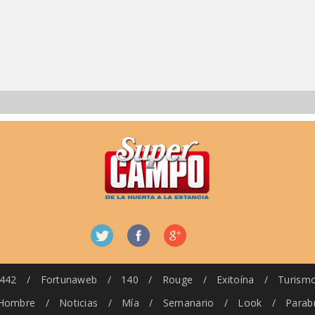
442
/
Fortunaweb
/
140
/
Rouge
/
Exitoína
/
Turism
Hombre
/
Noticias
/
Mía
/
Semanario
/
Look
/
Parab