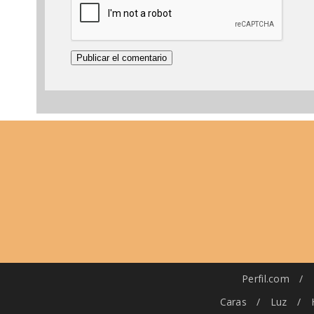
Perfil.com
/
Caras
/
Luz
/