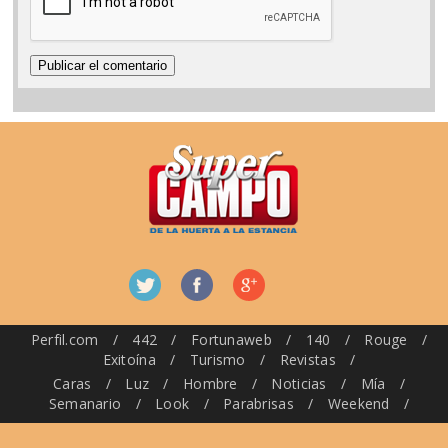
Perfil.com
/
442
/
Fortunaweb
/
140
/
Rouge
/
Exitoína
/
Turismo
/
Revistas
/
Caras
/
Luz
/
Hombre
/
Noticias
/
Mía
/
Semanario
/
Look
/
Parabrisas
/
Weekend
/