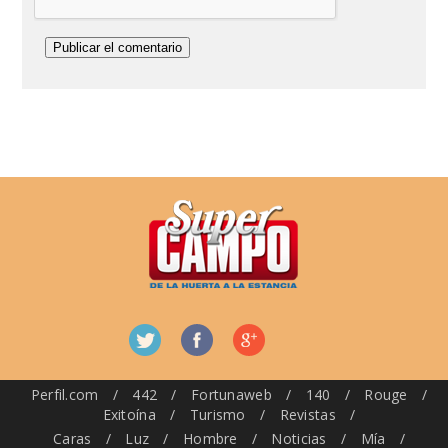
Perfil.com
/
442
/
Fortunaweb
/
140
/
Rouge
/
Exitoína
/
Turismo
/
Revistas
/
Caras
/
Luz
/
Hombre
/
Noticias
/
Mía
/