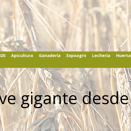
020
Apicultura
Ganadería
Expoagro
Lecheria
Huerta
 ve gigante desde