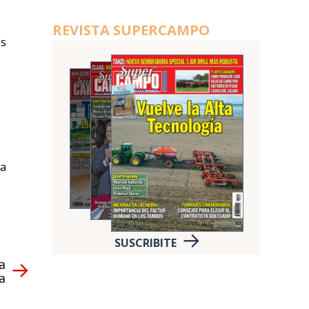
REVISTA SUPERCAMPO
os
la
SUSCRIBITE
a
a