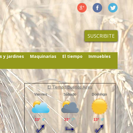
SUSCRIBITE
s y jardines
Maquinarias
El tiempo
Inmuebles
El Tiempo Buenos Aires