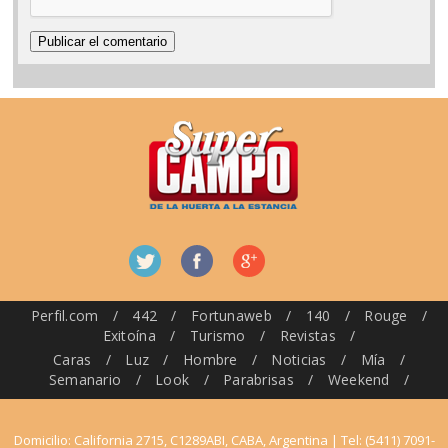
Perfil.com
/
442
/
Fortunaweb
/
140
/
Rouge
/
Exitoína
/
Turismo
/
Revistas
/
Caras
/
Luz
/
Hombre
/
Noticias
/
Mía
/
Semanario
/
Look
/
Parabrisas
/
Weekend
/
Domicilio: California 2715, C1289ABI, CABA, Argentina | Tel: (5411) 7091-