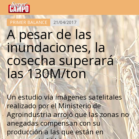
Temas de hoy
PRIMER BALANCE
21/04/2017
A pesar de las
inundaciones, la
cosecha superará
las 130M/ton
Un estudio vía imágenes satelitales
realizado por el Ministerio de
Agroindustria arrojó que las zonas no
anegadas compensan con su
producción a las que están en