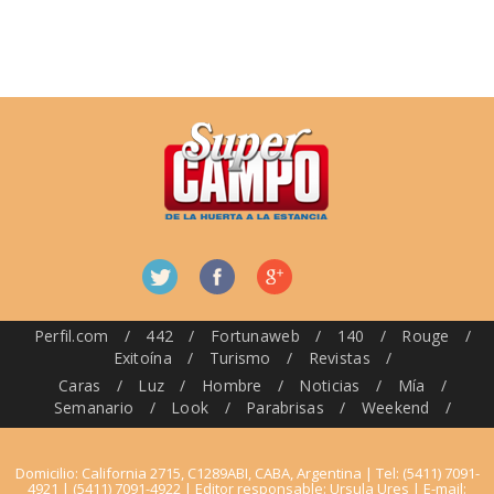
Perfil.com
/
442
/
Fortunaweb
/
140
/
Rouge
/
Exitoína
/
Turismo
/
Revistas
/
Caras
/
Luz
/
Hombre
/
Noticias
/
Mía
/
Semanario
/
Look
/
Parabrisas
/
Weekend
/
Domicilio: California 2715, C1289ABI, CABA, Argentina | Tel: (5411) 7091-
4921 | (5411) 7091-4922 | Editor responsable: Ursula Ures | E-mail: