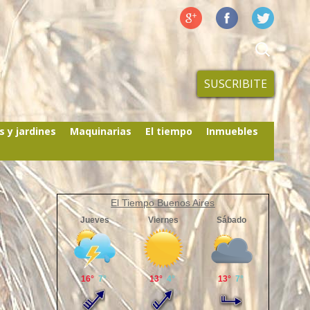
SUSCRIBITE
s y jardines
Maquinarias
El tiempo
Inmuebles
El Tiempo Buenos Aires