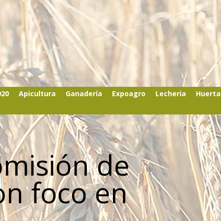
020
Apicultura
Ganadería
Expoagro
Lecheria
Huerta
omisión de
on foco en