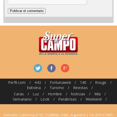
Perfil.com
/
442
/
Fortunaweb
/
140
/
Rouge
/
Exitoína
/
Turismo
/
Revistas
/
Caras
/
Luz
/
Hombre
/
Noticias
/
Mía
/
Semanario
/
Look
/
Parabrisas
/
Weekend
/
Domicilio: California 2715, C1289ABI, CABA, Argentina | Tel: (5411) 7091-