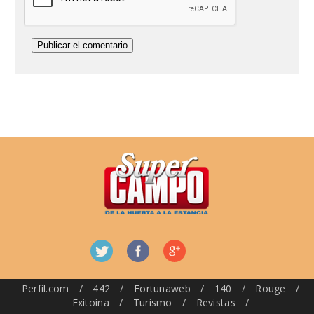
Perfil.com
/
442
/
Fortunaweb
/
140
/
Rouge
/
Exitoína
/
Turismo
/
Revistas
/