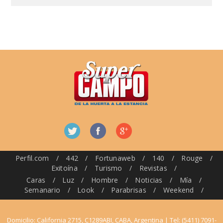
Perfil.com
/
442
/
Fortunaweb
/
140
/
Rouge
/
Exitoína
/
Turismo
/
Revistas
/
Caras
/
Luz
/
Hombre
/
Noticias
/
Mía
/
Semanario
/
Look
/
Parabrisas
/
Weekend
/
Domicilio: California 2715, C1289ABI, CABA, Argentina | Tel: (5411) 7091-