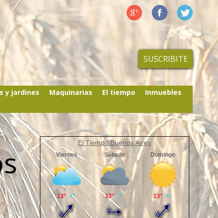
SUSCRIBITE
s y jardines
Maquinarias
El tiempo
Inmuebles
El Tiempo Buenos Aires
os