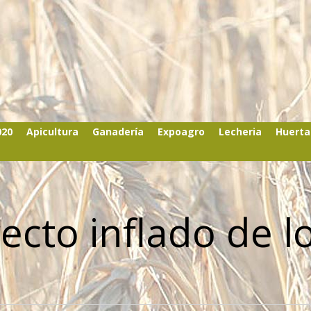
020
Apicultura
Ganadería
Expoagro
Lecheria
Huerta
recto inflado de l