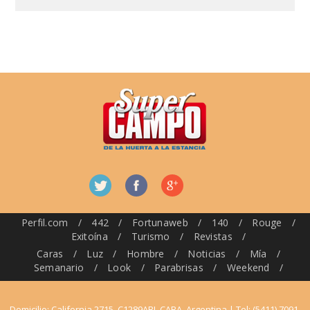
Perfil.com
/
442
/
Fortunaweb
/
140
/
Rouge
/
Exitoína
/
Turismo
/
Revistas
/
Caras
/
Luz
/
Hombre
/
Noticias
/
Mía
/
Semanario
/
Look
/
Parabrisas
/
Weekend
/
Domicilio: California 2715, C1289ABI, CABA, Argentina | Tel: (5411) 7091-