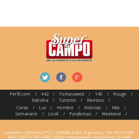
Perfil.com
/
442
/
Fortunaweb
/
140
/
Rouge
/
Exitoína
/
Turismo
/
Revistas
/
Caras
/
Luz
/
Hombre
/
Noticias
/
Mía
/
Semanario
/
Look
/
Parabrisas
/
Weekend
/
Domicilio: California 2715, C1289ABI, CABA, Argentina | Tel: (5411) 7091-
4921 | (5411) 7091-4922 | Editor responsable: Ursula Ures | E-mail: