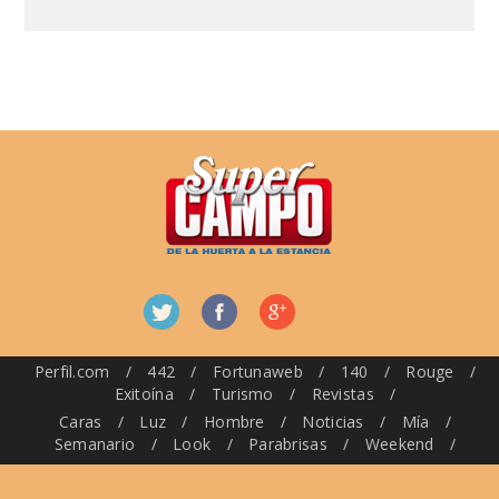
Perfil.com
/
442
/
Fortunaweb
/
140
/
Rouge
/
Exitoína
/
Turismo
/
Revistas
/
Caras
/
Luz
/
Hombre
/
Noticias
/
Mía
/
Semanario
/
Look
/
Parabrisas
/
Weekend
/