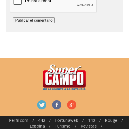
Perfil.com
/
442
/
Fortunaweb
/
140
/
Rouge
/
Exitoína
/
Turismo
/
Revistas
/