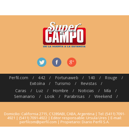
Perfil.com
/
442
/
Fortunaweb
/
140
/
Rouge
/
Exitoína
/
Turismo
/
Revistas
/
Caras
/
Luz
/
Hombre
/
Noticias
/
Mía
/
Semanario
/
Look
/
Parabrisas
/
Weekend
/
Domicilio: California 2715, C1289ABI, CABA, Argentina | Tel: (5411) 7091-
4921 | (5411) 7091-4922 | Editor responsable: Ursula Ures | E-mail:
perfilcom@perfil.com
| Propietario: Diario Perfil S.A.