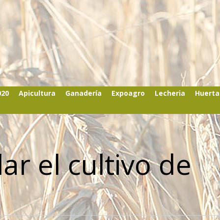
020
Apicultura
Ganadería
Expoagro
Lecheria
Huerta
ar el cultivo de