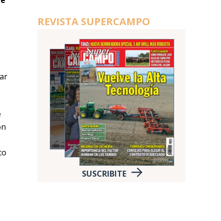
de
REVISTA SUPERCAMPO
gar
e
ón
to
SUSCRIBITE