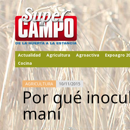
Actualidad
Agricultura
Agroactiva
Expoagro 2
Cocina
AGRICULTURA
10/11/2015
Por qué inocul
maní