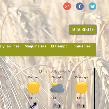
SUSCRIBITE
s y jardines
Maquinarias
El tiempo
Inmuebles
El Tiempo Buenos Aires