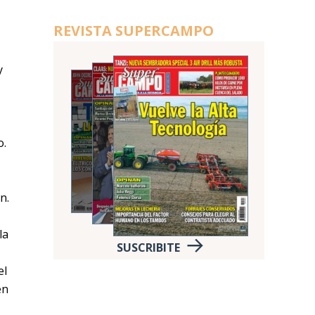
REVISTA SUPERCAMPO
y
o.
n.
la
SUSCRIBITE
el
en