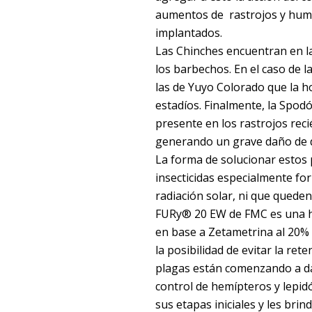
aumentos de rastrojos y humed
implantados.
Las Chinches encuentran en la
los barbechos. En el caso de 
las de Yuyo Colorado que la ho
estadíos. Finalmente, la Spod
presente en los rastrojos rec
generando un grave daño de def
La forma de solucionar estos 
insecticidas especialmente fo
radiación solar, ni que queden
FURy® 20 EW de FMC es una her
en base a Zetametrina al 20% 
la posibilidad de evitar la ret
plagas están comenzando a dañ
control de hemípteros y lepidó
sus etapas iniciales y les brin