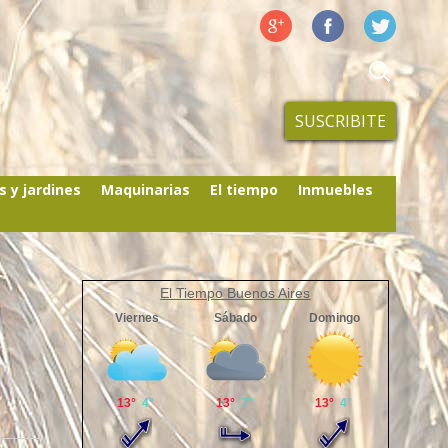
SUSCRIBITE
s y jardines
Maquinarias
El tiempo
Inmuebles
El Tiempo Buenos Aires