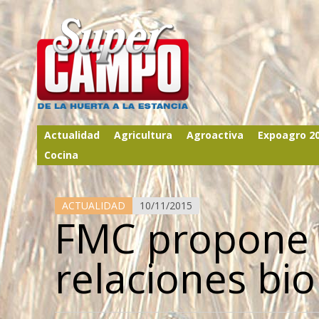
Actualidad
Agricultura
Agroactiva
Expoagro 2
Cocina
ACTUALIDAD
10/11/2015
FMC propone 
relaciones bio