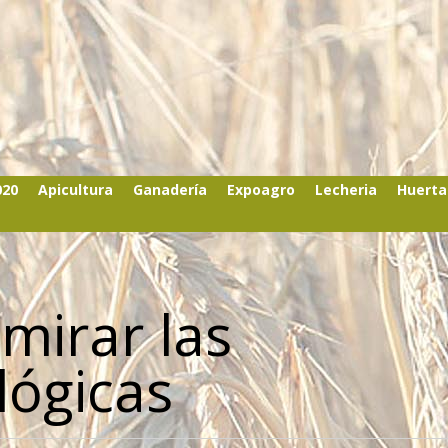
020
Apicultura
Ganadería
Expoagro
Lecheria
Huerta
mirar las
lógicas