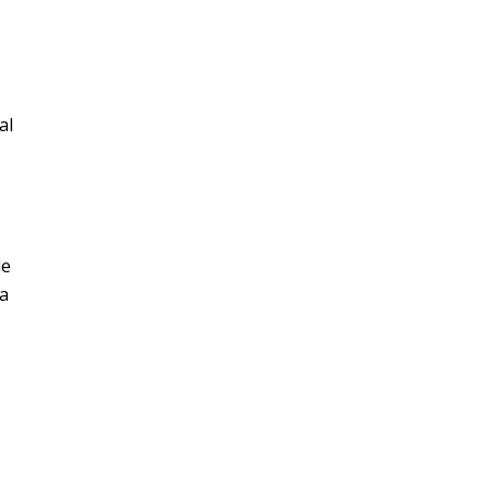
al
de
a