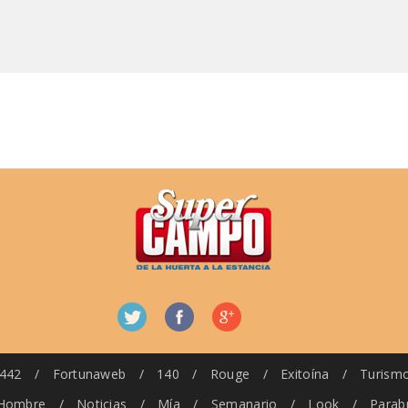
442
/
Fortunaweb
/
140
/
Rouge
/
Exitoína
/
Turism
Hombre
/
Noticias
/
Mía
/
Semanario
/
Look
/
Parab