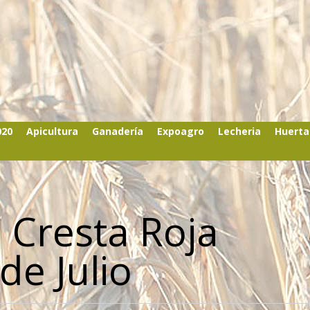
020
Apicultura
Ganadería
Expoagro
Lecheria
Huerta
 Cresta Roja
de Julio