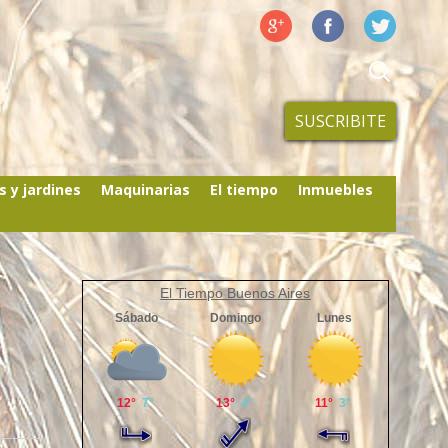
SUSCRIBITE
s y jardines
Maquinarias
El tiempo
Inmuebles
El Tiempo Buenos Aires