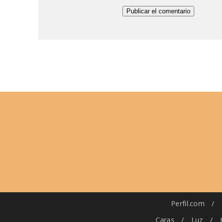
Perfil.com
/
Caras
/
Luz
/