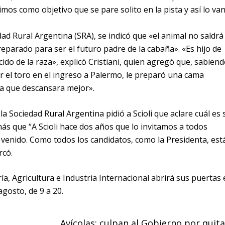
os como objetivo que se pare solito en la pista y así lo van
d Rural Argentina (SRA), se indicó que «el animal no saldrá
reparado para ser el futuro padre de la cabaña». «Es hijo de
do de la raza», explicó Cristiani, quien agregó que, sabien
er el toro en el ingreso a Palermo, le preparó una cama
a que descansara mejor».
la Sociedad Rural Argentina pidió a Scioli que aclare cuál es 
ás que “A Scioli hace dos años que lo invitamos a todos
venido. Como todos los candidatos, como la Presidenta, est
rcó.
a, Agricultura e Industria Internacional abrirá sus puertas 
gosto, de 9 a 20.
Avícolas: culpan al Gobierno por quita