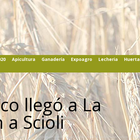
020
Apicultura
Ganadería
Expoagro
Lecheria
Huerta
sco llegó a La
 a Scioli