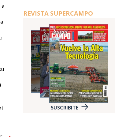
 a
REVISTA SUPERCAMPO
 a
do
su
á
SUSCRIBITE
el
r