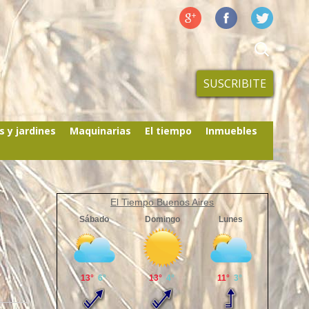
SUSCRIBITE
s y jardines
Maquinarias
El tiempo
Inmuebles
El Tiempo Buenos Aires