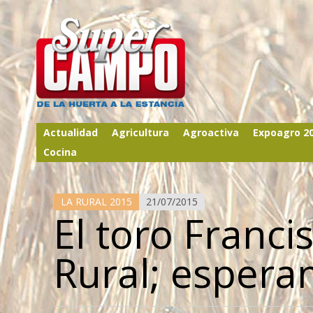
Actualidad
Agricultura
Agroactiva
Expoagro 2
Cocina
LA RURAL 2015
21/07/2015
El toro Franci
Rural; esperan