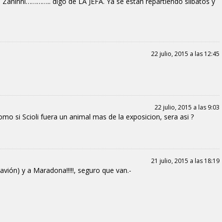
Zaninni………….. digo de LA JEFA. Ya se estan repartiendo silbatos y
22 julio, 2015 a las 12:45
22 julio, 2015 a las 9:03
omo si Scioli fuera un animal mas de la exposicion, sera asi ?
21 julio, 2015 a las 18:19
l avión) y a Maradona!!!!!, seguro que van.-