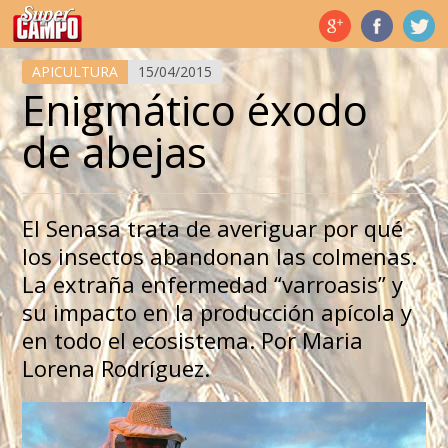
Temas de hoy
APICULTURA
15/04/2015
Enigmático éxodo
de abejas
El Senasa trata de averiguar por qué
los insectos abandonan las colmenas.
La extraña enfermedad “varroasis” y
su impacto en la producción apícola y
en todo el ecosistema. Por Maria
Lorena Rodríguez.