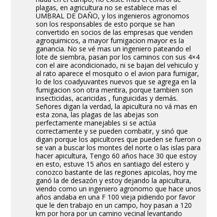
plagas, en agricultura no se establece mas el
UMBRAL DE DAÑO, y los ingenieros agronomos
son los responsables de esto porque se han
convertido en socios de las empresas que venden
agroquimicos, a mayor fumigacion mayor es la
ganancia. No se vé mas un ingeniero pateando el
lote de siembra, pasan por los caminos con sus 4×4
con el aire acondicionado, ni se bajan del vehiculo y
al rato aparece el mosquito o el avion para fumigar,
lo de los coadyuvantes nuevos que se agrega en la
fumigacion son otra mentira, porque tambien son
insecticidas, acaricidas , funguicidas y demás.
Señores digan la verdad, la apicultura no vá mas en
esta zona, las plagas de las abejas son
perfectamente manejables si se actúa
correctamente y se pueden combatir, y sinó que
digan porque los apicultores que pueden se fueron o
se van a buscar los montes del norte o las islas para
hacer apicultura, Tengo 60 años hace 30 que estoy
en esto, estuve 15 años en santiago del estero y
conozco bastante de las regiones apicolas, hoy me
ganó la de desazón y estoy dejando la apicultura,
viendo como un ingeniero agronomo que hace unos
años andaba en una F 100 vieja pidiendo por favor
que le den trabajo en un campo, hoy pasan a 120
km por hora por un camino vecinal levantando