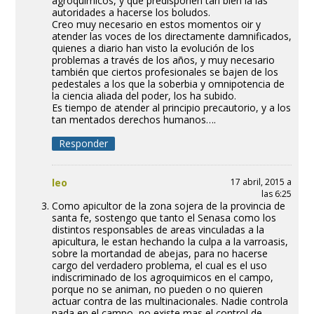
agroquímicos, y que predisponen tan bien la las
autoridades a hacerse los boludos.
Creo muy necesario en estos momentos oir y
atender las voces de los directamente damnificados,
quienes a diario han visto la evolución de los
problemas a través de los años, y muy necesario
también que ciertos profesionales se bajen de los
pedestales a los que la soberbia y omnipotencia de
la ciencia aliada del poder, los ha subido.
Es tiempo de atender al principio precautorio, y a los
tan mentados derechos humanos….
Responder
leo
17 abril, 2015 a
las 6:25
Como apicultor de la zona sojera de la provincia de
santa fe, sostengo que tanto el Senasa como los
distintos responsables de areas vinculadas a la
apicultura, le estan hechando la culpa a la varroasis,
sobre la mortandad de abejas, para no hacerse
cargo del verdadero problema, el cual es el uso
indiscriminado de los agroquimicos en el campo,
porque no se animan, no pueden o no quieren
actuar contra de las multinacionales. Nadie controla
nada en el campo, no existe mas el control de