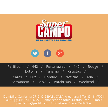
Perfil.com
/
442
/
Fortunaweb
/
140
/
Rouge
/
Exitoína
/
Turismo
/
Revistas
/
Caras
/
Luz
/
Hombre
/
Noticias
/
Mía
/
Semanario
/
Look
/
Parabrisas
/
Weekend
/
Domicilio: California 2715, C1289ABI, CABA, Argentina | Tel: (5411) 7091-
4921 | (5411) 7091-4922 | Editor responsable: Ursula Ures | E-mail:
perfilcom@perfil.com
| Propietario: Diario Perfil S.A.