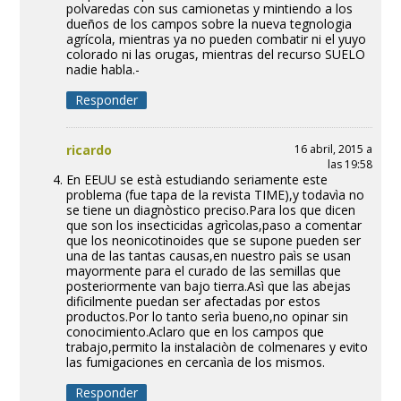
polvaredas con sus camionetas y mintiendo a los
dueños de los campos sobre la nueva tegnologia
agrícola, mientras ya no pueden combatir ni el yuyo
colorado ni las orugas, mientras del recurso SUELO
nadie habla.-
Responder
ricardo
16 abril, 2015 a
las 19:58
En EEUU se està estudiando seriamente este
problema (fue tapa de la revista TIME),y todavìa no
se tiene un diagnòstico preciso.Para los que dicen
que son los insecticidas agrìcolas,paso a comentar
que los neonicotinoides que se supone pueden ser
una de las tantas causas,en nuestro paìs se usan
mayormente para el curado de las semillas que
posteriormente van bajo tierra.Asì que las abejas
dificilmente puedan ser afectadas por estos
productos.Por lo tanto serìa bueno,no opinar sin
conocimiento.Aclaro que en los campos que
trabajo,permito la instalaciòn de colmenares y evito
las fumigaciones en cercanìa de los mismos.
Responder