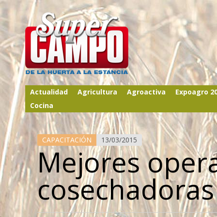
Actualidad
Agricultura
Agroactiva
Expoagro 2
Cocina
CAPACITACIÓN
13/03/2015
Mejores oper
cosechadoras