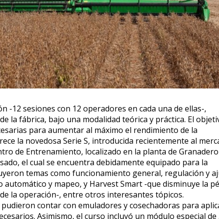
ión -12 sesiones con 12 operadores en cada una de ellas-,
e la fábrica, bajo una modalidad teórica y práctica. El objeti
cesarias para aumentar al máximo el rendimiento de la
frece la novedosa Serie S, introducida recientemente al merc
ntro de Entrenamiento, localizado en la planta de Granadero
sado, el cual se encuentra debidamente equipado para la
luyeron temas como funcionamiento general, regulación y a
o automático y mapeo, y Harvest Smart -que disminuye la pé
e la operación-, entre otros interesantes tópicos.
s pudieron contar con emuladores y cosechadoras para aplic
ecesarios. Asimismo, el curso incluyó un módulo especial de