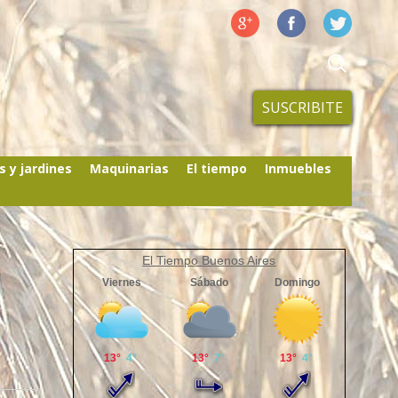
SUSCRIBITE
s y jardines
Maquinarias
El tiempo
Inmuebles
El Tiempo Buenos Aires