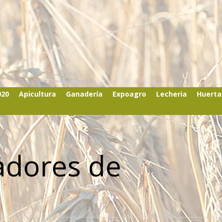
020
Apicultura
Ganadería
Expoagro
Lecheria
Huerta
adores de