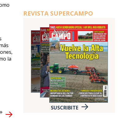
como
REVISTA SUPERCAMPO
s
emás
iones,
mo la
SUSCRIBITE
s»