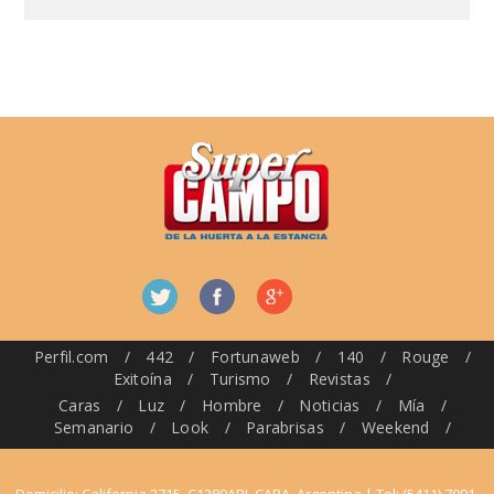
Perfil.com
/
442
/
Fortunaweb
/
140
/
Rouge
/
Exitoína
/
Turismo
/
Revistas
/
Caras
/
Luz
/
Hombre
/
Noticias
/
Mía
/
Semanario
/
Look
/
Parabrisas
/
Weekend
/
Domicilio: California 2715, C1289ABI, CABA, Argentina | Tel: (5411) 7091-