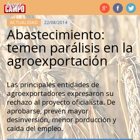
Temas de hoy
ACTUALIDAD
22/08/2014
Abastecimiento:
temen parálisis en la
agroexportación
Las principales entidades de
agroexportadores expresaron su
rechazo al proyecto oficialista. De
aprobarse, prevén mayor
desinversión, menor porducción y
caída del empleo.