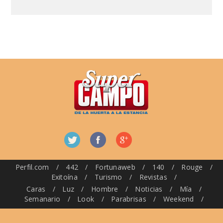
Perfil.com
/
442
/
Fortunaweb
/
140
/
Rouge
/
Exitoína
/
Turismo
/
Revistas
/
Caras
/
Luz
/
Hombre
/
Noticias
/
Mía
/
Semanario
/
Look
/
Parabrisas
/
Weekend
/