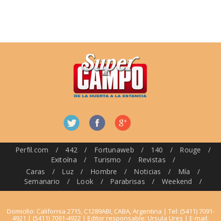
Perfil.com
/
442
/
Fortunaweb
/
140
/
Rouge
/
Exitoína
/
Turismo
/
Revistas
/
Caras
/
Luz
/
Hombre
/
Noticias
/
Mía
/
Semanario
/
Look
/
Parabrisas
/
Weekend
/
Domicilio: California 2715, C1289ABI, CABA, Argentina | Tel: (5411) 7091-
4921 | (5411) 7091-4922 | Editor responsable: Ursula Ures | E-mail: