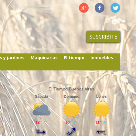
SUSCRIBITE
s y jardines
Maquinarias
El tiempo
Inmuebles
El Tiempo Buenos Aires