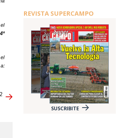
na
REVISTA SUPERCAMPO
el
4ª
 el
 a:
2
SUSCRIBITE