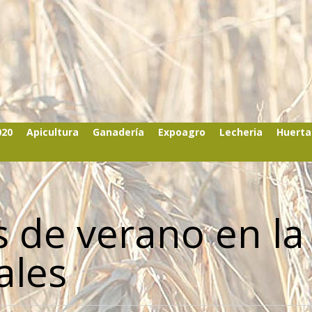
020
Apicultura
Ganadería
Expoagro
Lecheria
Huerta
 de verano en la
ales