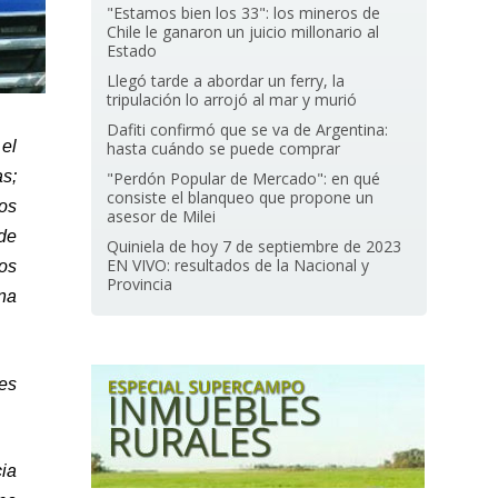
"Estamos bien los 33": los mineros de
Chile le ganaron un juicio millonario al
Estado
Llegó tarde a abordar un ferry, la
tripulación lo arrojó al mar y murió
Dafiti confirmó que se va de Argentina:
 el
hasta cuándo se puede comprar
s;
"Perdón Popular de Mercado": en qué
consiste el blanqueo que propone un
nos
asesor de Milei
de
Quiniela de hoy 7 de septiembre de 2023
EN VIVO: resultados de la Nacional y
los
Provincia
ina
res
cia