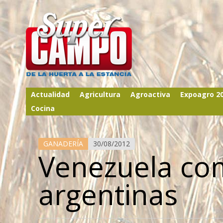
Actualidad
Agricultura
Agroactiva
Expoagro 2
Cocina
GANADERÍA
30/08/2012
Venezuela co
argentinas