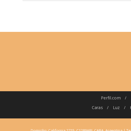
Perfil.com
/
Caras
/
Luz
/
Domicilio: California 2715, C1289ABI, CABA, Argentina | Te