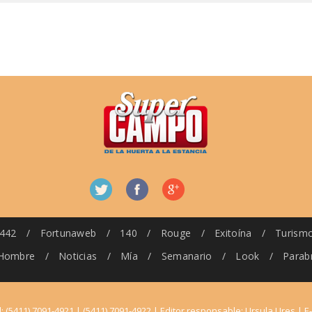
442
/
Fortunaweb
/
140
/
Rouge
/
Exitoína
/
Turism
Hombre
/
Noticias
/
Mía
/
Semanario
/
Look
/
Parab
l: (5411) 7091-4921 | (5411) 7091-4922 | Editor responsable: Ursula Ures | E