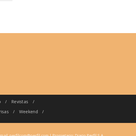
o
/
Revistas
/
risas
/
Weekend
/
-mail:
perfilcom@perfil.com
| Propietario: Diario Perfil S.A.