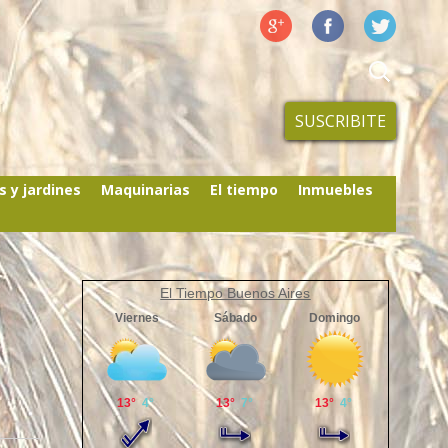
SUSCRIBITE
s y jardines
Maquinarias
El tiempo
Inmuebles
El Tiempo Buenos Aires