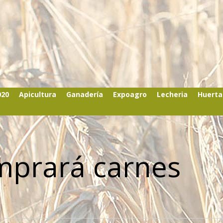
020
Apicultura
Ganadería
Expoagro
Lecheria
Huerta
mprará carnes