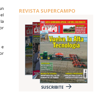
un
REVISTA SUPERCAMPO
 el
la
or
 e
or
SUSCRIBITE