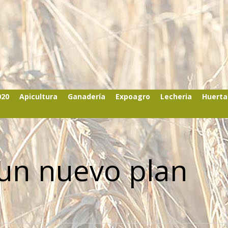
020
Apicultura
Ganadería
Expoagro
Lecheria
Huerta
un nuevo plan