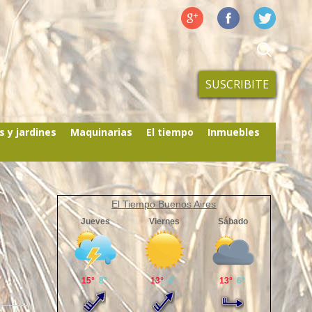
SUSCRIBITE
s y jardines
Maquinarias
El tiempo
Inmuebles
El Tiempo Buenos Aires